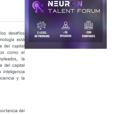
los desafíos
ología está
 del capital
tos como el
pleados, la
a del capital
inteligencia
iciencia y la
ortancia del