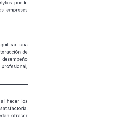
lytics puede
las empresas
gnificar una
nteracción de
de desempeño
profesional,
al hacer los
tisfactoria.
ueden ofrecer