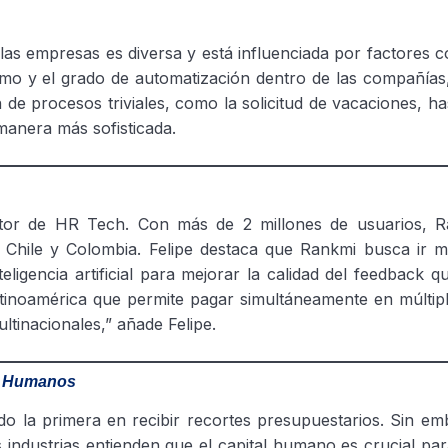
as empresas es diversa y está influenciada por factores 
imo y el grado de automatización dentro de las compañías,
 de procesos triviales, como la solicitud de vacaciones, ha
 manera más sofisticada.
ctor de HR Tech. Con más de 2 millones de usuarios, 
 Chile y Colombia. Felipe destaca que Rankmi busca ir má
ligencia artificial para mejorar la calidad del feedback qu
tinoamérica que permite pagar simultáneamente en múltipl
ltinacionales,” añade Felipe.
os Humanos
o la primera en recibir recortes presupuestarios. Sin em
ndustrias entienden que el capital humano es crucial para