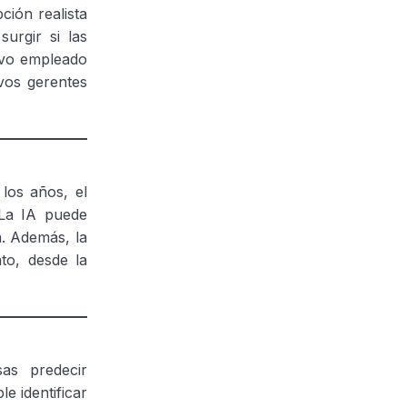
ión realista
urgir si las
evo empleado
vos gerentes
 los años, el
 La IA puede
a. Además, la
to, desde la
as predecir
e identificar