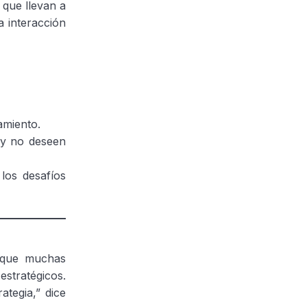
 que llevan a
a interacción
amiento.
 y no deseen
los desafíos
unque muchas
stratégicos.
tegia,” dice