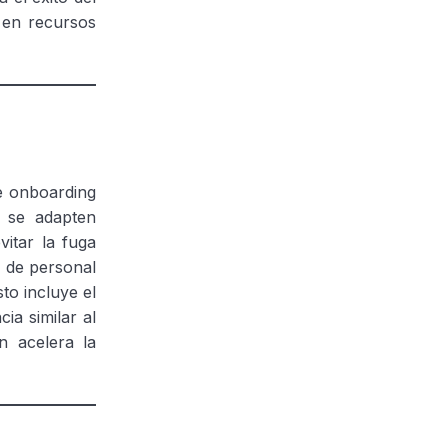
n en recursos
de onboarding
e se adapten
itar la fuga
n de personal
to incluye el
ia similar al
n acelera la