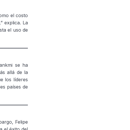
como el costo
” explica. La
sta el uso de
Rankmi se ha
s allá de la
e los líderes
es países de
bargo, Felipe
 el éxito del