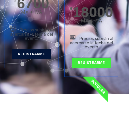
6700
18000
$
MX + IVA
MX + IVA
Precios subirán al
acercarse la fecha del
evento
Precios subirán al
acercarse la fecha del
evento​
REGISTRARME
REGISTRARME
POPULAR