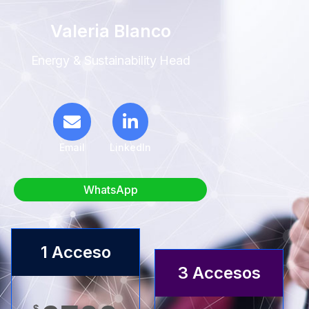
Valeria Blanco
Energy & Sustainability Head
Email
LinkedIn
WhatsApp
1 Acceso
3 Accesos
$