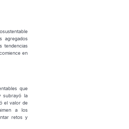
osustentable
os agregados
s tendencias
s comience en
ntables que
 subrayó la
ó el valor de
nimen a los
ntar retos y