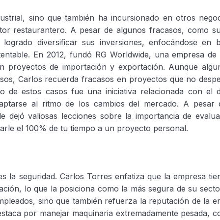
ustrial, sino que también ha incursionado en otros nego
sector restaurantero. A pesar de algunos fracasos, como s
ogrado diversificar sus inversiones, enfocándose en b
tentable. En 2012, fundó RG Worldwide, una empresa de l
n proyectos de importación y exportación. Aunque algu
osos, Carlos recuerda fracasos en proyectos que no des
 de estos casos fue una iniciativa relacionada con el d
daptarse al ritmo de los cambios del mercado. A pesar 
le dejó valiosas lecciones sobre la importancia de evalu
arle el 100% de tu tiempo a un proyecto personal.
 la seguridad. Carlos Torres enfatiza que la empresa tie
ación, lo que la posiciona como la más segura de su sect
mpleados, sino que también refuerza la reputación de la 
 destaca por manejar maquinaria extremadamente pesada, c