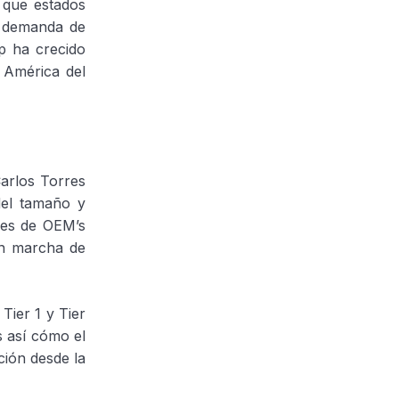
 que estados
e demanda de
p ha crecido
n América del
Carlos Torres
del tamaño y
ces de OEM’s
en marcha de
Tier 1 y Tier
s así cómo el
ción desde la