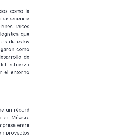
cios como la
u experiencia
ienes raíces
ogística que
nos de estos
pegaron como
esarrollo de
del esfuerzo
ar el entorno
ne un récord
or en México.
empresa entre
on proyectos