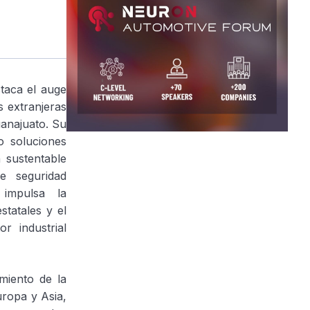
taca el auge
 extranjeras
anajuato. Su
do soluciones
 sustentable
e seguridad
 impulsa la
statales y el
r industrial
miento de la
uropa y Asia,