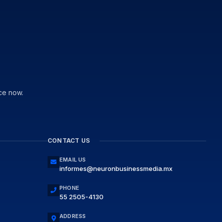
ce now.
CONTACT US
EMAIL US
informes@neuronbusinessmedia.mx
PHONE
55 2505-4130
ADDRESS