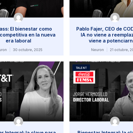
ass: El bienestar como
Pablo Fajer, CEO de COD
 competitiva en la nueva
IA no viene a reempla
era laboral
viene a potenciar
uron
30 octubre, 2025
Neuron
21 octubre, 2
TALENT
r Integral: la clave para
Bienestar Integral: la c