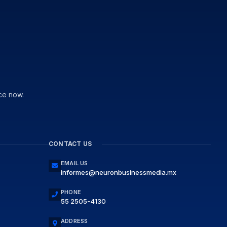
ce now.
CONTACT US
EMAIL US
informes@neuronbusinessmedia.mx
PHONE
55 2505-4130
ADDRESS