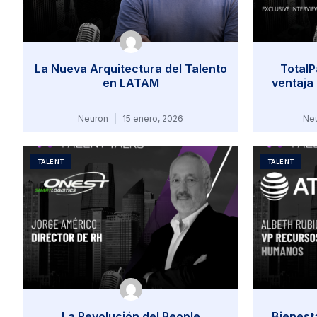
La Nueva Arquitectura del Talento
TotalP
en LATAM
ventaja
Neuron
15 enero, 2026
Ne
TALENT
TALENT
La Revolución del People
Bienesta