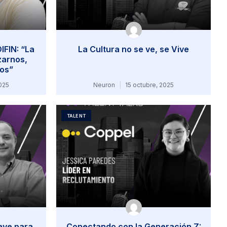
IFIN: “La
La Cultura no se ve, se Vive
zarnos,
nos”
025
Neuron
15 octubre, 2025
TALENT
lave para
Conectando con la Generación Z: