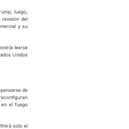
rump; luego,
revisión del
mercial y su
odría leerse
tados Unidos
repensarse de
reconfiguran
 en el fuego
nirá solo el