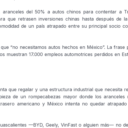
ro, aranceles del 50% a autos chinos para contentar a T
ra que retrasen inversiones chinas hasta después de la 
omodidad de un país atrapado entre su principal socio co
 que “no necesitamos autos hechos en México”. La frase p
tos muestran 17.000 empleos automotrices perdidos en Es
anta que regalar y una estructura industrial que necesita 
a pieza de un rompecabezas mayor donde los aranceles 
 trasero americano y México intenta no quedar atrapado
uascalientes —BYD, Geely, VinFast o alguien más— no defi