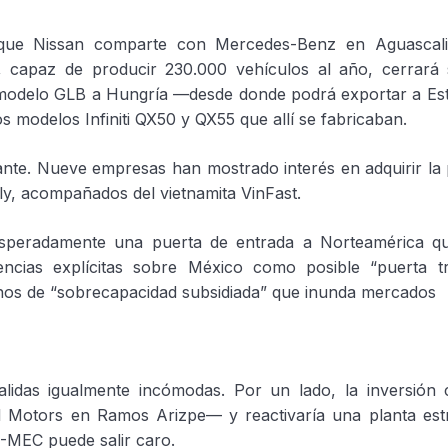
a que Nissan comparte con Mercedes-Benz en Aguascali
, capaz de producir 230.000 vehículos al año, cerrará 
l modelo GLB a Hungría —desde donde podrá exportar a Es
 modelos Infiniti QX50 y QX55 que allí se fabricaban.
nante. Nueve empresas han mostrado interés en adquirir la 
ely, acompañados del vietnamita VinFast.
esperadamente una puerta de entrada a Norteamérica qu
ncias explícitas sobre México como posible “puerta t
inos de “sobrecapacidad subsidiada” que inunda mercados
lidas igualmente incómodas. Por un lado, la inversión c
 Motors en Ramos Arizpe— y reactivaría una planta estr
T-MEC puede salir caro.