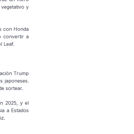
 vegetativo y
es con Honda
 convertir a
l Leaf.
tración Trump
s japoneses.
e sortear.
n 2025, y el
ia a Estados
iz.