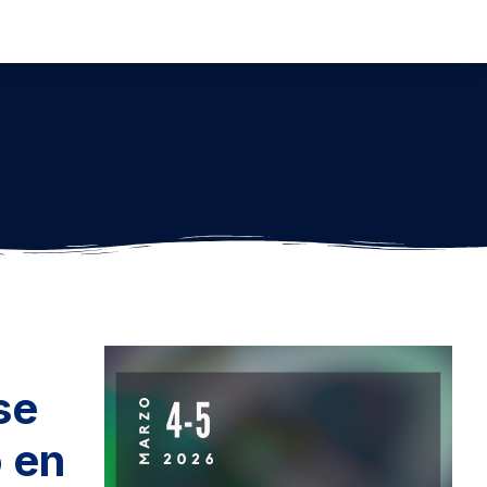
se
 en