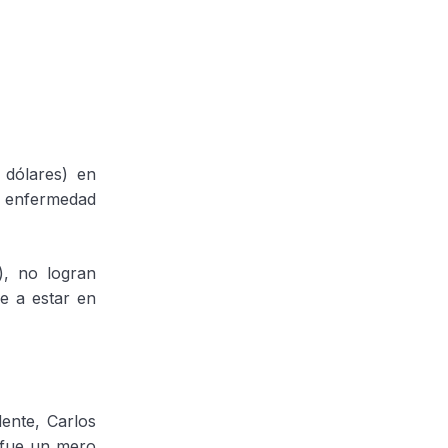
 dólares) en
a enfermedad
), no logran
e a estar en
ente, Carlos
 fue un mero