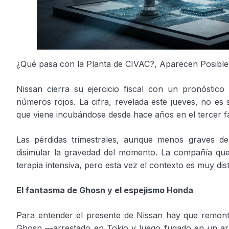
¿Qué pasa con la Planta de CIVAC?, Aparecen Posibl
Nissan cierra su ejercicio fiscal con un pronóstic
números rojos. La cifra, revelada este jueves, no es
que viene incubándose desde hace años en el tercer f
Las pérdidas trimestrales, aunque menos graves de
disimular la gravedad del momento. La compañía que 
terapia intensiva, pero esta vez el contexto es muy dist
El fantasma de Ghosn y el espejismo Honda
Para entender el presente de Nissan hay que remonta
Ghosn —arrestado en Tokio y luego fugado en un ar