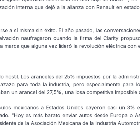
ización interna que dejó a la alianza con Renault en estado
se a sí misma sin éxito. El año pasado, las conversacion
vación naufragaron cuando la firma del Clarity propuso
a marca que alguna vez lideró la revolución eléctrica con e
 lo hostil. Los aranceles del 25% impuestos por la adminis
zazo para toda la industria, pero especialmente para lo
aban un arancel del 27,5%, una losa competitiva imposible d
hículos mexicanos a Estados Unidos cayeron casi un 3% e
sado. “Hoy es más barato enviar autos desde Europa o As
idente de la Asociación Mexicana de la Industria Automotr