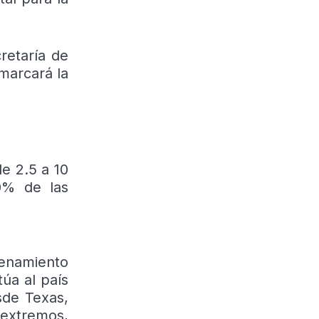
retaría de
marcará la
e 2.5 a 10
0% de las
cenamiento
úa al país
sde Texas,
 extremos,