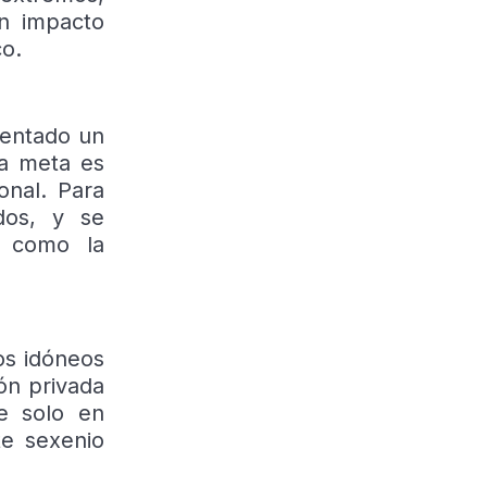
un impacto
co.
sentado un
La meta es
onal. Para
dos, y se
í como la
os idóneos
ón privada
ue solo en
te sexenio