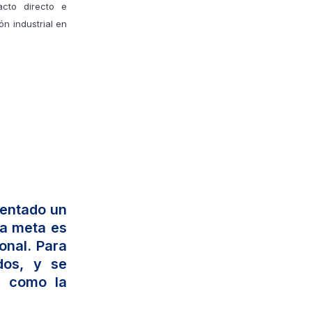
acto directo e
ón industrial en
sentado un
La meta es
onal. Para
dos, y se
í como la