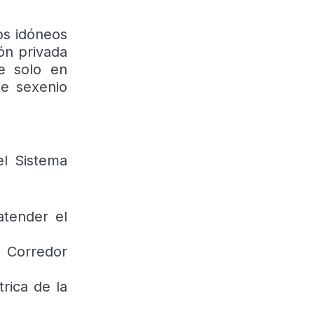
os idóneos
ón privada
ue solo en
te sexenio
el Sistema
atender el
l Corredor
rica de la