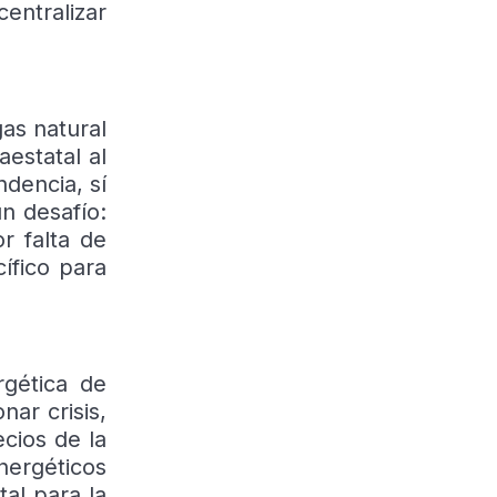
centralizar
as natural
estatal al
dencia, sí
n desafío:
r falta de
ífico para
rgética de
ar crisis,
ecios de la
nergéticos
al para la