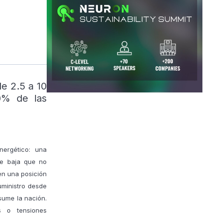
e 2.5 a 10
0% de las
nergético: una
te baja que no
 en una posición
uministro desde
ume la nación.
s o tensiones