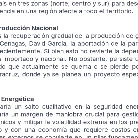
ís en tres zonas (norte, centro y sur) para des
cia en una región afecte a todo el territorio.
Producción Nacional
s la recuperación gradual de la producción de g
enagas, David García, la aportación de la para
ientemente. Si bien esto no revierte la depen
s importado y nacional. No obstante, persiste u
iado que actualmente se quema o se pierde po
racruz, donde ya se planea un proyecto espec
 Energética
aría un salto cualitativo en la seguridad ene
ía un margen de maniobra crucial para gestion
nicos y mitigar la volatilidad extrema en los pr
rto y con una economía que requiere costos e
res externos se convierte en un pilar fundament