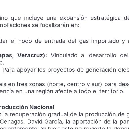
sino que incluye una expansión estratégica d
pliaciones se focalizarán en:
dar el nodo de entrada del gas importado y 
apas, Veracruz):
Vinculado al desarrollo de
c.
:
Para apoyar los proyectos de generación eléct
ís en tres zonas (norte, centro y sur) para des
cia en una región afecte a todo el territorio.
Producción Nacional
s la recuperación gradual de la producción de g
enagas, David García, la aportación de la para
ientemente. Si bien esto no revierte la depen