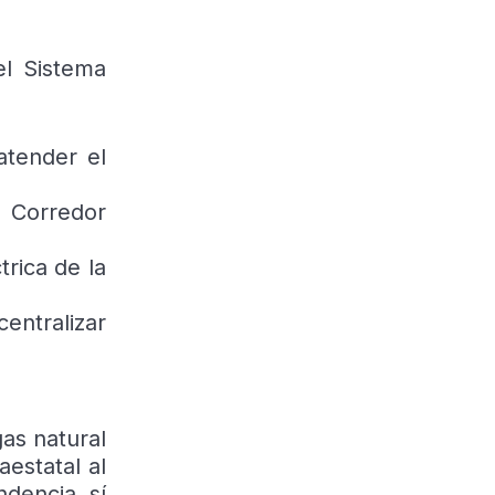
el Sistema
atender el
l Corredor
rica de la
centralizar
as natural
estatal al
dencia, sí