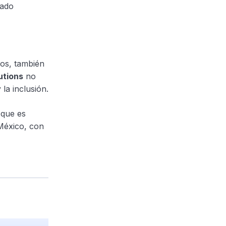
iado
vos, también
utions
no
la inclusión.
que es
 México, con