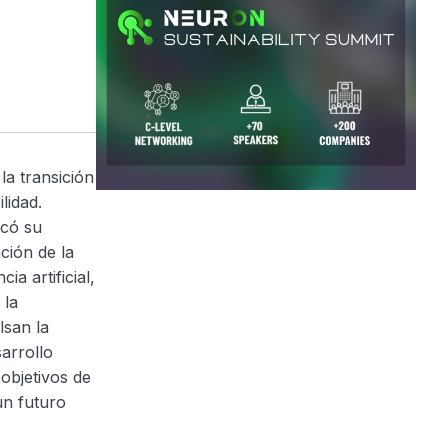
la transición
lidad.
acó su
ción de la
ia artificial,
 la
lsan la
sarrollo
objetivos de
un futuro