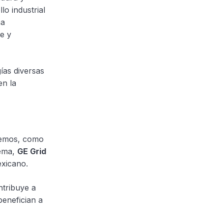
o industrial
na
e y
ías diversas
en la
tremos, como
lema,
GE Grid
exicano.
ntribuye a
benefician a