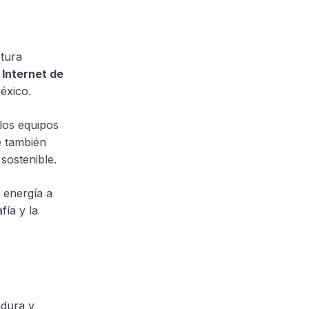
ctura
l
Internet de
éxico.
 los equipos
e también
sostenible.
 energía a
fía y la
adura y