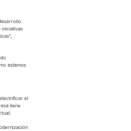
desarrollo
niciativas
icas”,
ado
cómo estamos
ectrificar el
esa tiene
tual.
odernización