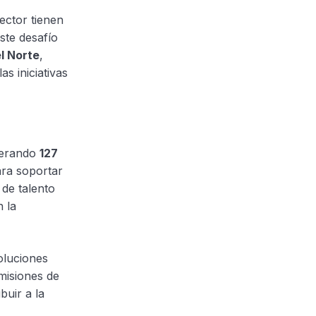
ector tienen
ste desafío
l Norte
,
s iniciativas
perando
127
ara soportar
 de talento
n la
oluciones
misiones de
buir a la