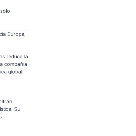
 solo
cia Europa,
vos reduce la
 la compañía
ica global.
eltrán
stica. Su
s