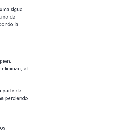
tema sigue
uipo de
donde la
pten.
eliminan, el
 parte del
na perdiendo
os.