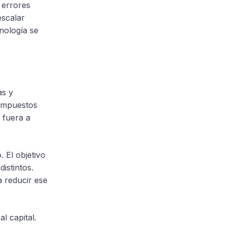
 errores
escalar
cnología se
as y
 impuestos
r fuera a
 El objetivo
istintos.
a reducir ese
l capital.