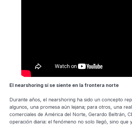
El nearshoring sí se siente en la frontera norte
Durante años, el nearshoring ha sido un concepto repet
algunos, una promesa aún lejana; para otros, una rea
comerciales de América del Norte, Gerardo Beltrán, CE
operación diaria: el fenómeno no solo llegó, sino que y