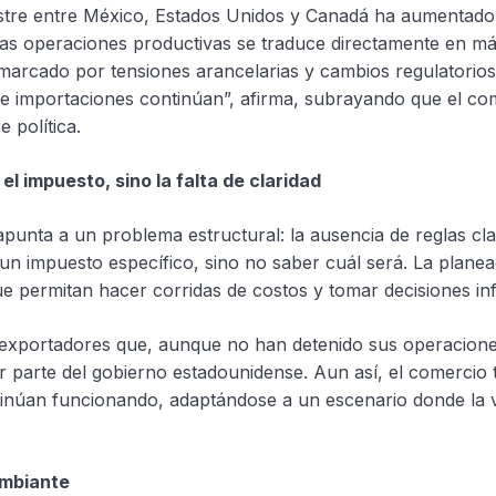
restre entre México, Estados Unidos y Canadá ha aumentad
evas operaciones productivas se traduce directamente en m
marcado por tensiones arancelarias y cambios regulatorios,
s e importaciones continúan”, afirma, subrayando que el co
 política.
l impuesto, sino la falta de claridad
apunta a un problema estructural: la ausencia de reglas cla
un impuesto específico, sino no saber cuál será. La planea
ue permitan hacer corridas de costos y tomar decisiones i
exportadores que, aunque no han detenido sus operaciones
 parte del gobierno estadounidense. Aun así, el comercio t
tinúan funcionando, adaptándose a un escenario donde la vo
ambiante