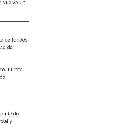
se vuelve un
te de fondos
uso de
ro. El reto
icó
 contexto
cial y