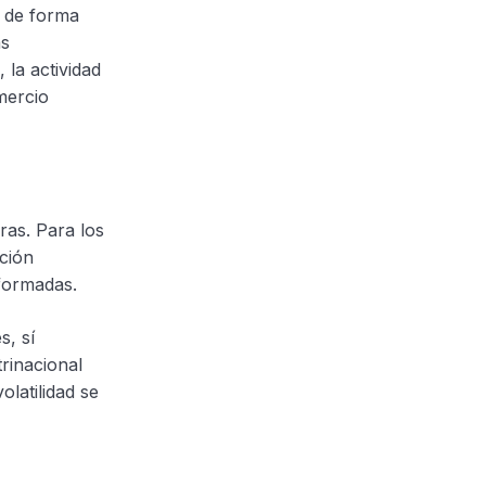
o de forma
ás
 la actividad
mercio
ras. Para los
ción
nformadas.
, sí
rinacional
latilidad se