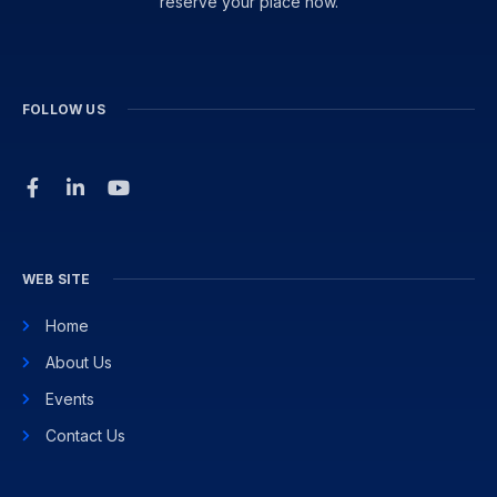
reserve your place now.
FOLLOW US
WEB SITE
Home
About Us
Events
Contact Us