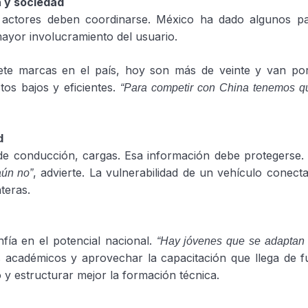
a y sociedad
res actores deben coordinarse. México ha dado algunos
mayor involucramiento del usuario.
iete marcas en el país, hoy son más de veinte y van po
os bajos y eficientes.
“Para competir con China tenemos qu
d
 de conducción, cargas. Esa información debe protegerse.
, advierte. La vulnerabilidad de un vehículo conec
aún no”
teras.
ía en el potencial nacional.
“Hay jóvenes que se adaptan 
s académicos y aprovechar la capacitación que llega de f
 y estructurar mejor la formación técnica.