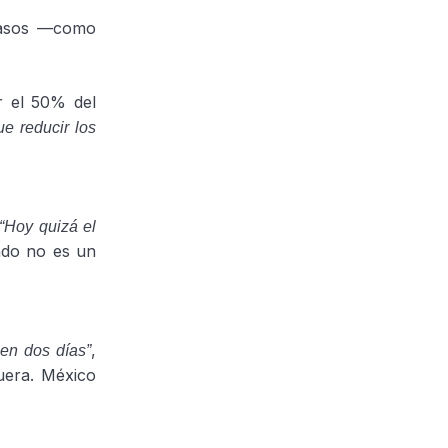
 pasos —como
r el 50% del
e reducir los
“Hoy quizá el
tado no es un
,
en dos días”
uera. México