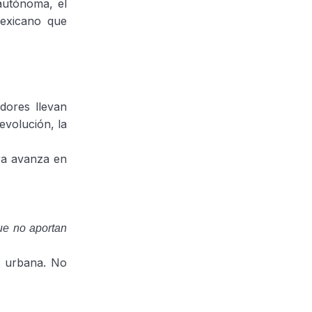
 autónoma, el
mexicano que
dores llevan
evolución, la
ra avanza en
ue no aportan
ra urbana. No