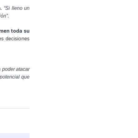
a.
“Si lleno un
ión”.
rmen toda su
es decisiones
 poder atacar
potencial que