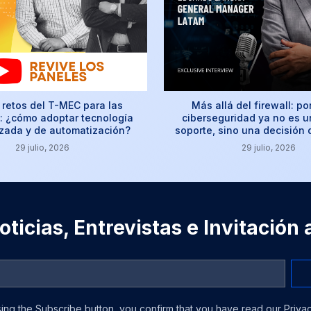
retos del T-MEC para las
Más allá del firewall: po
 ¿cómo adoptar tecnología
ciberseguridad ya no es u
izada y de automatización?
soporte, sino una decisión
29 julio, 2026
29 julio, 2026
ticias, Entrevistas e Invitación
ing the Subscribe button, you confirm that you have read our Privac