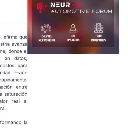
, afirma que
ustria avanza
ma, donde el
 en datos,
 costos para
uridad —aún
rápidamente.
nación entre
la saturación
lor real al
ra.
sformando la