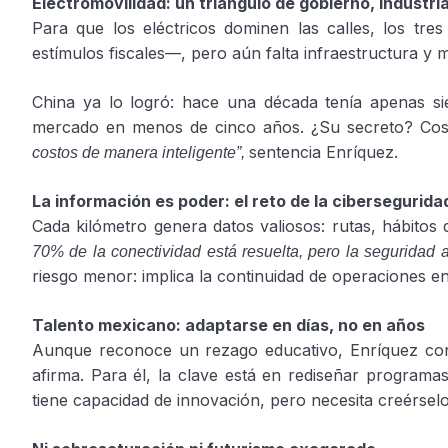
Electromovilidad: un triángulo de gobierno, industri
Para que los eléctricos dominen las calles, los t
estímulos fiscales—, pero aún falta infraestructura y 
China ya lo logró: hace una década tenía apenas s
mercado en menos de cinco años. ¿Su secreto? Cost
sentencia Enríquez.
costos de manera inteligente”,
La información es poder: el reto de la cibersegurida
Cada kilómetro genera datos valiosos: rutas, hábitos
70% de la conectividad está resuelta, pero la seguridad 
riesgo menor: implica la continuidad de operaciones en
Talento mexicano: adaptarse en días, no en años
Aunque reconoce un rezago educativo, Enríquez conf
afirma. Para él, la clave está en rediseñar programa
tiene capacidad de innovación, pero necesita creérselo