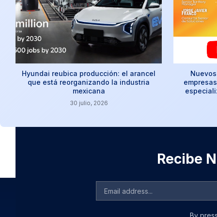
Hyundai reubica producción: el arancel
Nuevos 
que está reorganizando la industria
empresas:
mexicana
especial
30 julio, 2026
Recibe No
By press