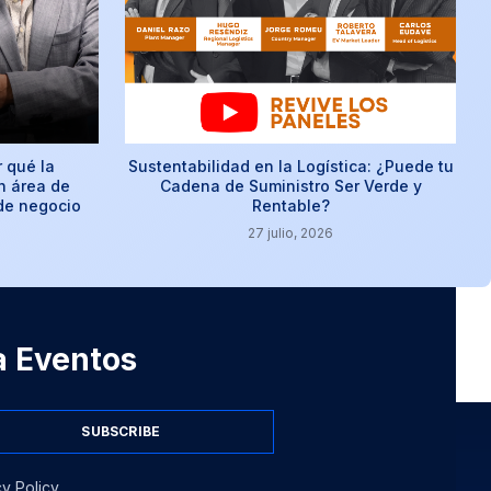
r qué la
Sustentabilidad en la Logística: ¿Puede tu
n área de
Cadena de Suministro Ser Verde y
 de negocio
Rentable?
27 julio, 2026
 a Eventos
SUBSCRIBE
y Policy.