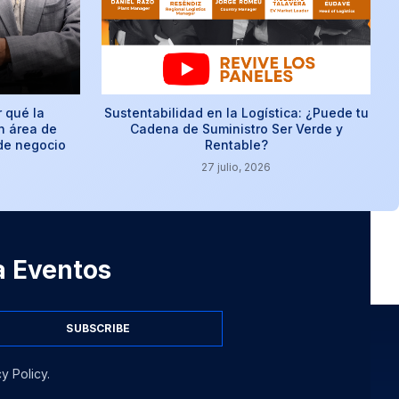
r qué la
Sustentabilidad en la Logística: ¿Puede tu
n área de
Cadena de Suministro Ser Verde y
 de negocio
Rentable?
27 julio, 2026
 a Eventos
SUBSCRIBE
y Policy.