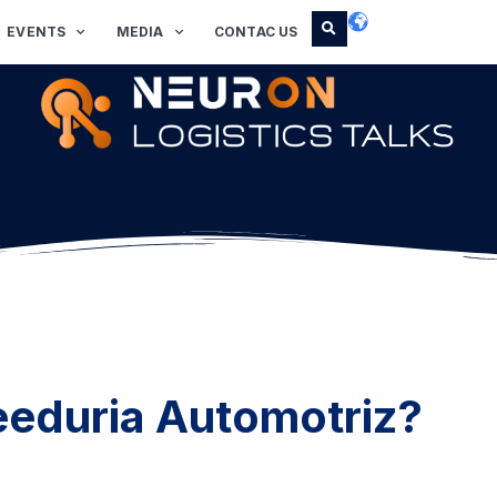
EVENTS
MEDIA
CONTAC US
eeduria Automotriz?