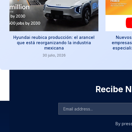
Hyundai reubica producción: el arancel
Nuevos 
que está reorganizando la industria
empresas:
mexicana
especial
30 julio, 2026
Recibe No
By press