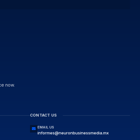
ce now.
CONTACT US
EMAIL US
informes@neuronbusinessmedia.mx