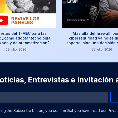
retos del T-MEC para las
Más allá del firewall: po
 ¿cómo adoptar tecnología
ciberseguridad ya no es u
izada y de automatización?
soporte, sino una decisión
29 julio, 2026
29 julio, 2026
ticias, Entrevistas e Invitación
ing the Subscribe button, you confirm that you have read our Privac