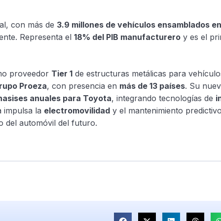
bal, con más de
3.9 millones de vehículos ensamblados e
mente. Representa el
18% del PIB manufacturero
y es el pri
omo proveedor
Tier 1
de estructuras metálicas para vehículos
rupo Proeza
, con presencia en
más de 13 países
. Su nuev
asises anuales para Toyota
, integrando tecnologías de
i
a impulsa la
electromovilidad
y el mantenimiento predictivo
 del automóvil del futuro.