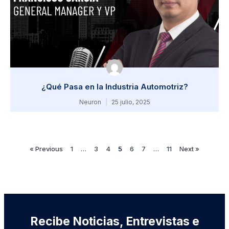
¿Qué Pasa en la Industria Automotriz?
Neuron
25 julio, 2025
« Previous
1
…
3
4
5
6
7
…
11
Next »
Recibe Noticias, Entrevistas e