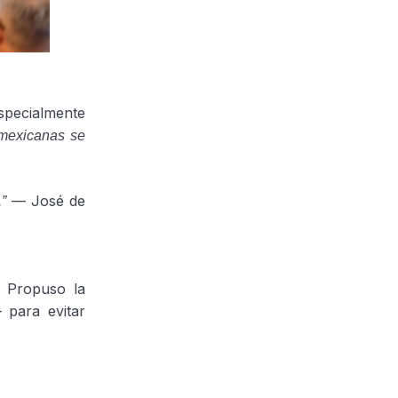
especialmente
mexicanas se
— José de
”
. Propuso la
 para evitar