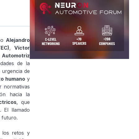
omo
Alejandro
TEC)
,
Víctor
Automotriz
idades de la
a urgencia de
to humano
y
r normativas
ión hacia la
ctricos
, que
. El llamado
l futuro.
 los retos y