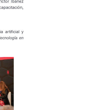
íctor Ibáñez
capacitación,
 artificial y
tecnología en