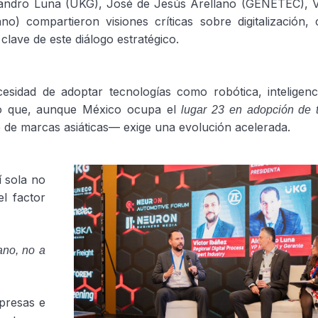
ejandro Luna (UKG), José de Jesús Arellano (GENETEC), V
o) compartieron visiones críticas sobre digitalización, 
clave de este diálogo estratégico.
sidad de adoptar tecnologías como robótica, inteligencia
ñaló que, aunque México ocupa el
lugar 23 en adopción de 
e de marcas asiáticas— exige una evolución acelerada.
í sola no
l factor
mano, no a
presas e