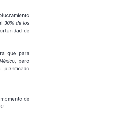
volucramiento
el
30% de los
ortunidad de
ra que para
, pero
 México
planificado
s momento de
ar