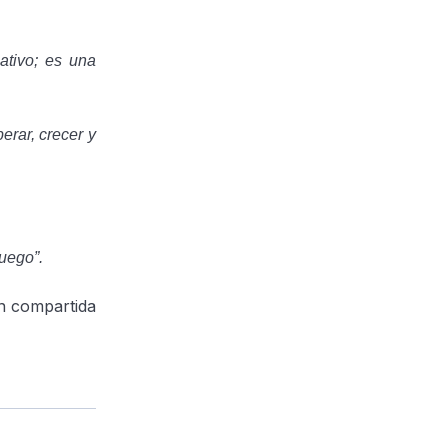
ativo; es una
erar, crecer y
uego”.
ón compartida