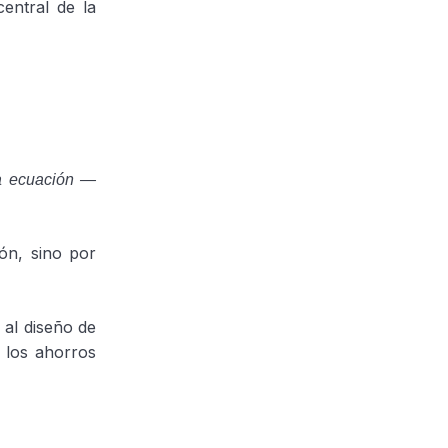
entral de la
la ecuación —
ón, sino por
 al diseño de
n los ahorros