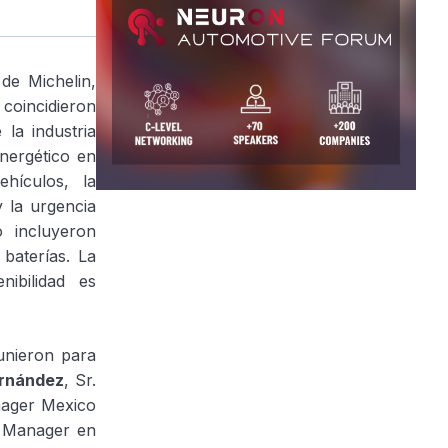
 de Michelin,
coincidieron
 la industria
energético en
hículos, la
 la urgencia
o incluyeron
baterías. La
nibilidad es
eunieron para
ernández
, Sr.
anager Mexico
t Manager en