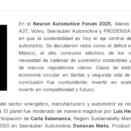
En el
Neuron Automotive Forum 2025
, líderes
A3T, Volvo, Seeräuber Automotive y PRODENSA 
en que la sostenibilidad es hoy el eje central de
automotriz. Se discutieron retos como el déficit 
México, el alto consumo eléctrico de los ve
necesidad de cadenas de suministro sostenibles y
de marcos regulatorios claros. Casos de éxit
economía circular en llantas y segunda vida de 
conclusión fue contundente: invertir en soste
invertir en competitividad y futuro.
s del sector energético, manufacturero y automotriz se r
dad. El panel fue moderado de manera magistral por
Luis H
icipación de
Carla Salamanca
, Region Sustainability M
 CEO en Seeräuber Automotive;
Donovan Nieto
, Produc