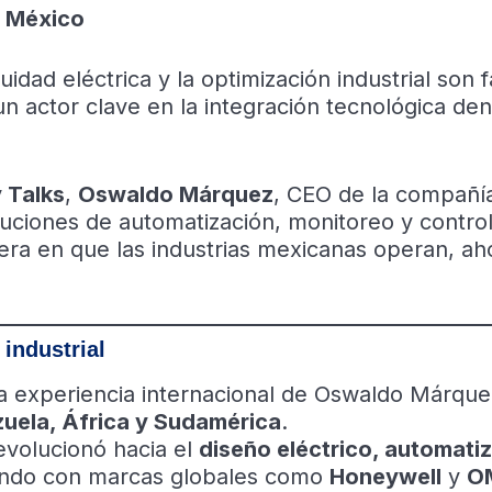
n México
dad eléctrica y la optimización industrial son 
 actor clave en la integración tecnológica den
 Talks
,
Oswaldo Márquez
, CEO de la compañí
uciones de automatización, monitoreo y contro
era en que las industrias mexicanas operan, ah
 industrial
a experiencia internacional de Oswaldo Márque
uela, África y Sudamérica
.
evolucionó hacia el
diseño eléctrico, automati
ando con marcas globales como
Honeywell
y
O