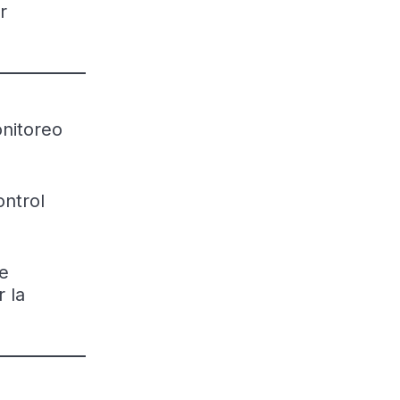
r
onitoreo
ontrol
de
 la