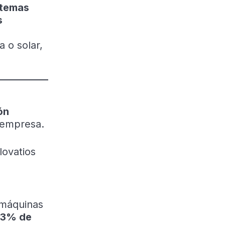
stemas
s
a o solar,
ón
 empresa.
lovatios
 máquinas
23% de