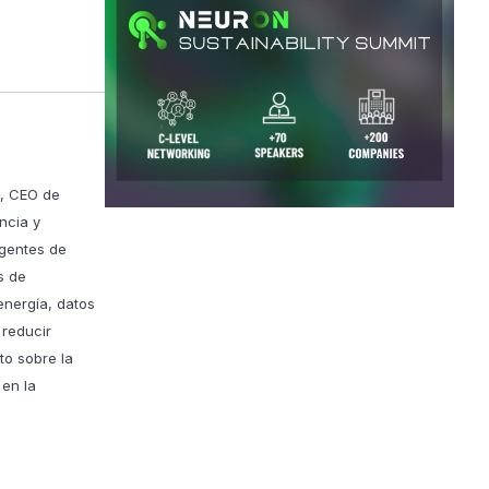
, CEO de
ncia y
igentes de
s de
energía, datos
 reducir
to sobre la
 en la