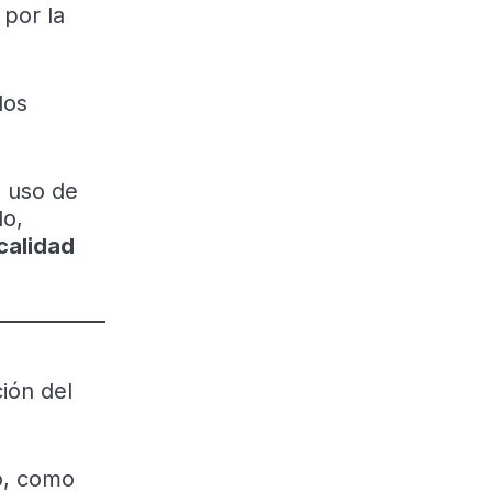
por la
los
l uso de
lo,
calidad
ión del
o, como