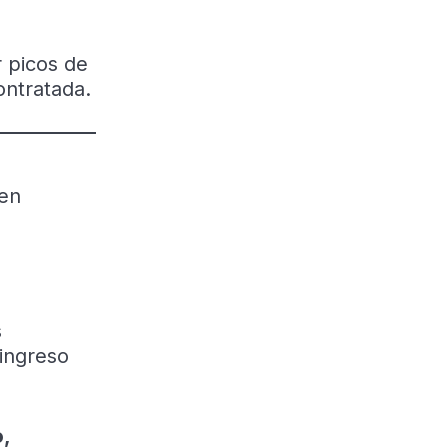
r picos de
ontratada.
en
.
s
 ingreso
,