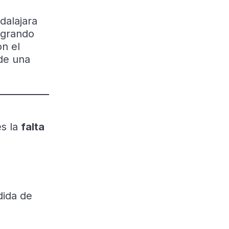
dalajara
egrando
n el
de una
es la
falta
dida de