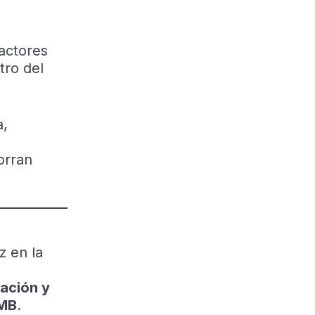
factores
tro del
a,
l
orran
z en la
zación y
MB
.