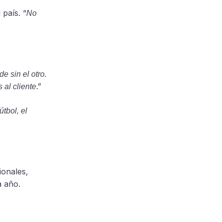
 país. “
No
e sin el otro.
.”
 al cliente
tbol, el
ionales,
a año.