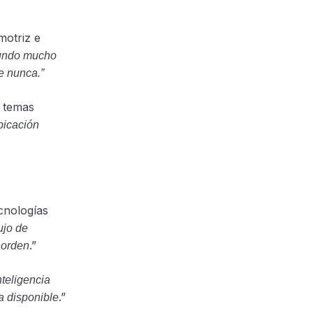
motriz e
undo mucho
e nunca.”
s temas
ubicación
ecnologías
ujo de
.”
 orden
nteligencia
.”
a disponible