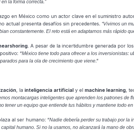
 en la forma correcta.”
razgo en México como un actor clave en el suministro auto
no actual presenta desafíos sin precedentes.
“Vivimos un m
bian constantemente. El reto está en adaptarnos más rápido qu
nearshoring
. A pesar de la incertidumbre generada por lo
positivo: “
México tiene todo para ofrecer a los inversionistas: 
.”
reparados para la ola de crecimiento que viene
ización
, la
inteligencia artificial
y el
machine learning
, t
mos montacargas inteligentes que aprenden los patrones de fl
mo tener un equipo que entiende tus hábitos y mantiene todo en
plaza al ser humano: “
Nadie debería perder su trabajo por la i
 el capital humano. Si no la usamos, no alcanzará la mano de obr