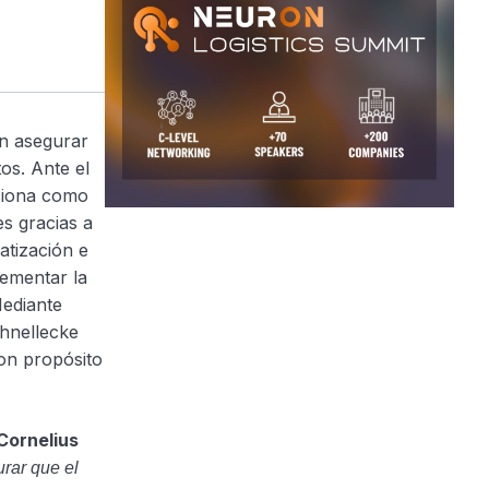
en asegurar
os. Ante el
ciona como
s gracias a
atización e
ementar la
Mediante
chnellecke
con propósito
Cornelius
rar que el