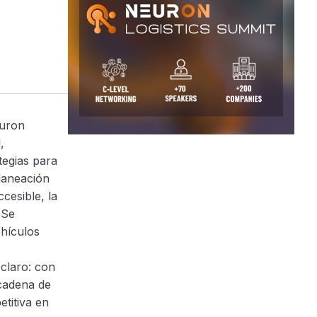
euron
,
egias para
planeación
ccesible, la
 Se
ehículos
 claro: con
cadena de
titiva en