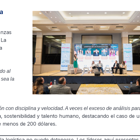
va
anzas
 La
a
do al
 sea la
n con disciplina y velocidad. A veces el exceso de análisis para
gía, sostenibilidad y talento humano, destacando el caso de
e menos de 200 dólares.
la logística no puede detenerse. Los líderes aquí presentes