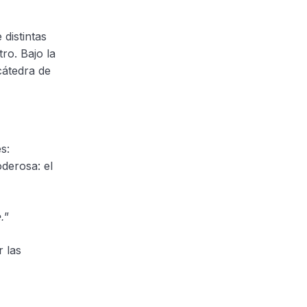
 distintas
ro. Bajo la
cátedra de
s:
derosa: el
”
.
r las