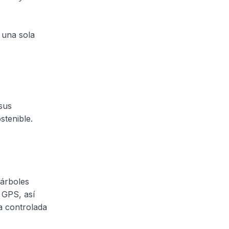
 una sola
sus
stenible.
 árboles
 GPS, así
a controlada