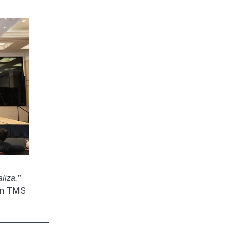
”
liza.
 un TMS