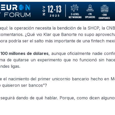
 aquí: la operación necesita la bendición de la SHCP, la CN
de comentarios. ¿Qué vio Klar que Banorte no supo aprovec
ora podría ser el salto más importante de una fintech mex
s
100 millones de dólares
, aunque oficialmente nadie conf
rma de quitarse un experimento que no funcionó sin hac
ndes ligas.
ste el nacimiento del primer unicornio bancario hecho en M
ue quisieron ser bancos”?
 seguirá dando de qué hablar. Porque, como dicen algunos