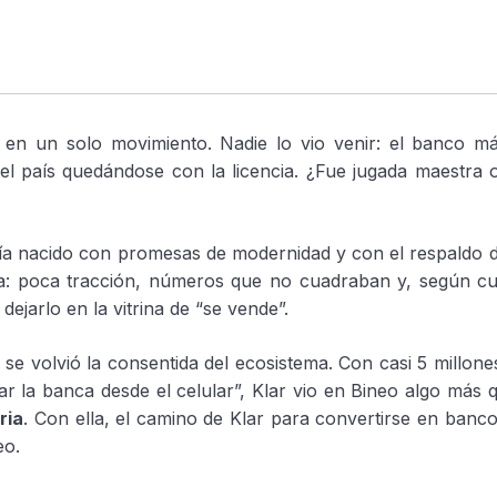
n un solo movimiento. Nadie lo vio venir: el banco más
a del país quedándose con la licencia. ¿Fue jugada maestra
a nacido con promesas de modernidad y con el respaldo d
otra: poca tracción, números que no cuadraban y, según c
ejarlo en la vitrina de “se vende”.
 se volvió la consentida del ecosistema. Con casi 5 millones
ar la banca desde el celular”, Klar vio en Bineo algo más 
ria
. Con ella, el camino de Klar para convertirse en banc
eo.