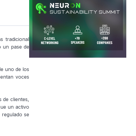
 tradicional
 o un pase de
e uno de los
uentan voces
 de clientes,
que un activo
o regulado se