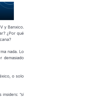
BV y Banxico.
har? ¿Por qué
icana?
irma nada. Lo
er demasiado
éxico, o solo
 insiders:
“si