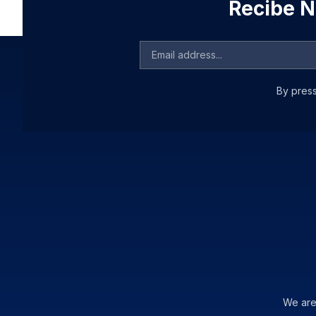
Recibe No
By press
We are