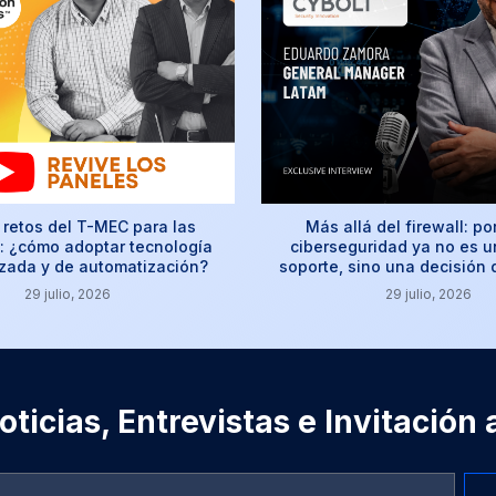
retos del T-MEC para las
Más allá del firewall: po
 ¿cómo adoptar tecnología
ciberseguridad ya no es u
izada y de automatización?
soporte, sino una decisión
29 julio, 2026
29 julio, 2026
ticias, Entrevistas e Invitación