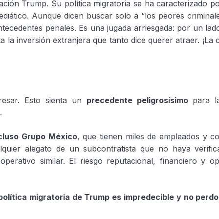
ación Trump. Su política migratoria se ha caracterizado p
diático. Aunque dicen buscar solo a “los peores criminales
ntecedentes penales. Es una jugada arriesgada: por un lad
 la inversión extranjera que tanto dice querer atraer. ¡La 
resar. Esto sienta un
precedente peligrosísimo
para l
.
ncluso Grupo México
, que tienen miles de empleados y co
lquier alegato de un subcontratista que no haya verific
erativo similar. El riesgo reputacional, financiero y op
 política migratoria de Trump es impredecible y no perd