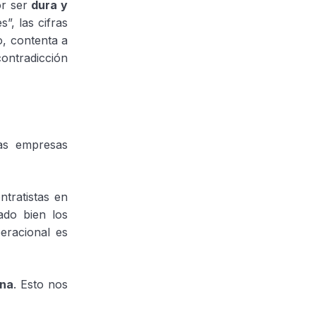
or ser
dura y
”, las cifras
o, contenta a
contradicción
as empresas
ntratistas en
ado bien los
eracional es
ona
. Esto nos