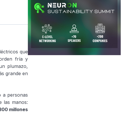
léctricos que
orden fría y
 un plumazo,
más grande en
o a personas
e las manos:
300 millones