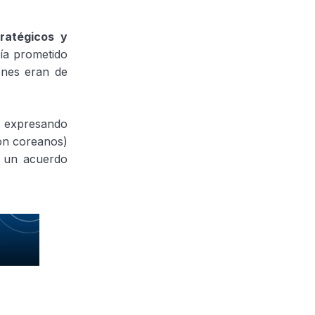
tratégicos y
ía prometido
ones eran de
 expresando
son coreanos)
e un acuerdo