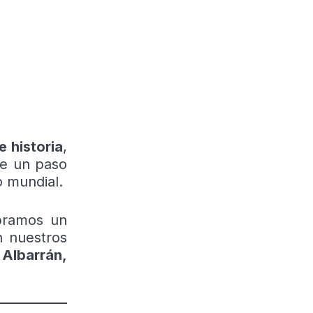
e historia
,
e un paso
o mundial.
ebramos un
n nuestros
Albarrán,