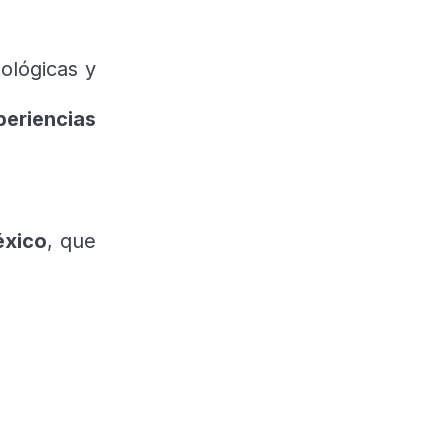
ológicas y
periencias
éxico
, que