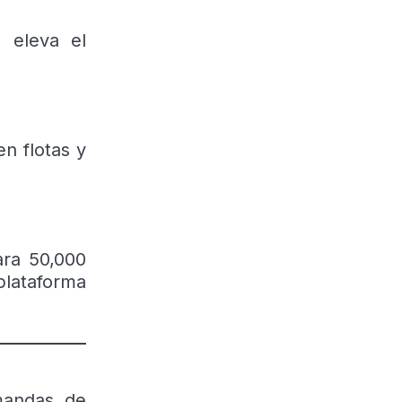
, eleva el
en flotas y
ara 50,000
plataforma
mandas de