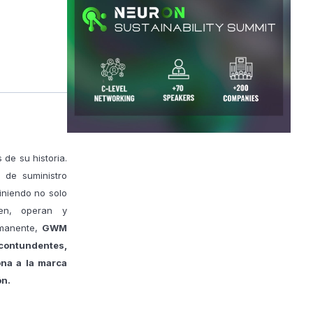
 de su historia.
s de suministro
iniendo no solo
en, operan y
rmanente,
GWM
contundentes,
ona a la marca
ón.