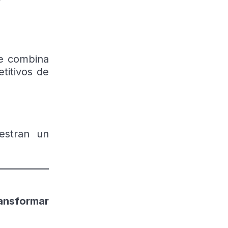
ue combina
titivos de
stran un
ransformar