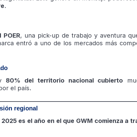
ve
.
 POER
, una pick-up de trabajo y aventura q
 marca entró a uno de los mercados más compe
ado
 y
80% del territorio nacional cubierto
mue
or el país.
isión regional
,
2025 es el año en el que GWM comienza a t