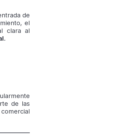
entrada de
miento, el
l clara al
al
.
cularmente
rte de las
 comercial