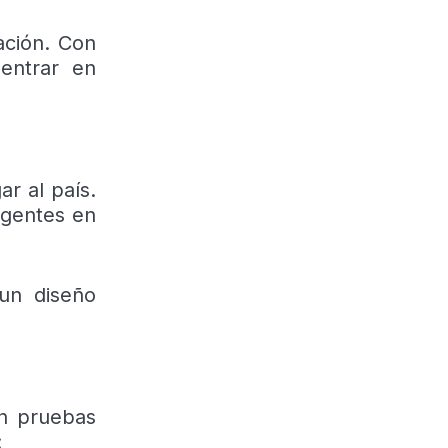
ación. Con
 entrar en
ar al país.
igentes en
un diseño
en pruebas
: