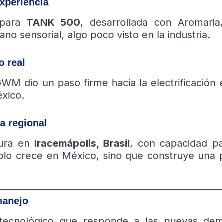
xperiencia
 para
TANK 500
, desarrollada con Aromaria
o sensorial, algo poco visto en la industria.
o real
GWM dio un paso firme hacia la electrificación 
xico.
a regional
tura en
Iracemápolis, Brasil
, con capacidad p
lo crece en México, sino que construye una 
manejo
tecnológico que responde a las nuevas de