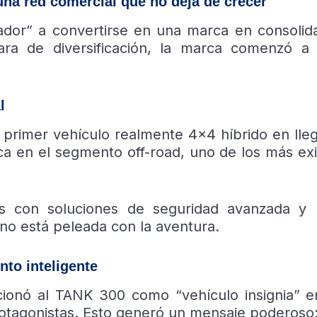
na red comercial que no deja de crecer
dor” a convertirse en una marca en consolid
ara de diversificación, la marca comenzó a
l
l primer vehículo realmente 4×4 híbrido en lleg
ca en el segmento off-road, uno de los más ex
s con soluciones de seguridad avanzada y 
 no está peleada con la aventura.
to inteligente
ionó al TANK 300 como “vehículo insignia” 
protagonistas. Esto generó un mensaje poderoso