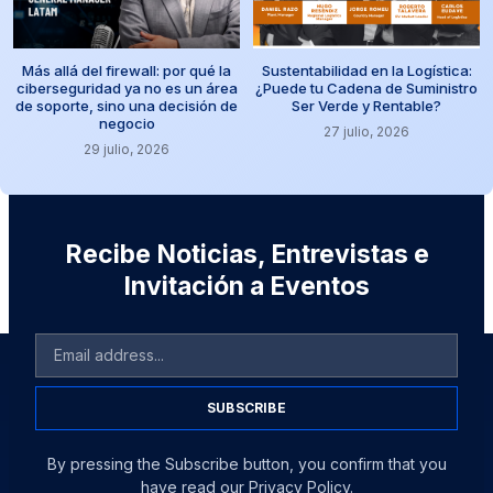
Más allá del firewall: por qué la
Sustentabilidad en la Logística:
ciberseguridad ya no es un área
¿Puede tu Cadena de Suministro
de soporte, sino una decisión de
Ser Verde y Rentable?
negocio
27 julio, 2026
29 julio, 2026
Recibe Noticias, Entrevistas e
Invitación a Eventos
SUBSCRIBE
By pressing the Subscribe button, you confirm that you
have read our Privacy Policy.