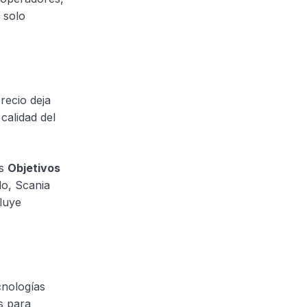
 solo
recio deja
 calidad del
os
Objetivos
do, Scania
luye
cnologías
s para