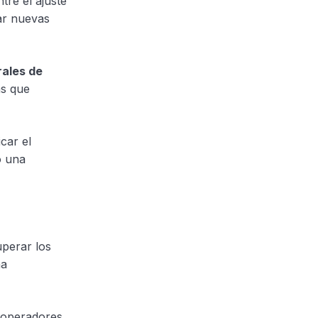
tre el ajuste
car nuevas
rales de
as que
car el
o una
uperar los
ma
 operadores,