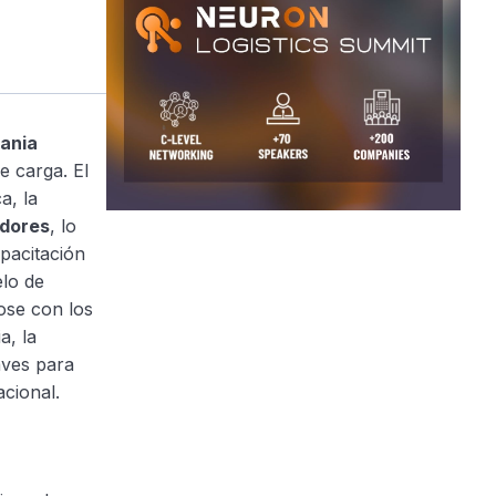
ania
e carga. El
a, la
dores
, lo
pacitación
lo de
ose con los
ia, la
aves para
acional.