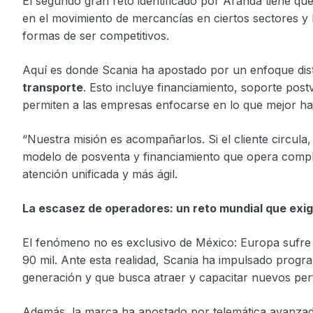
El segundo gran reto identificado por Aranda tiene que
en el movimiento de mercancías en ciertos sectores y l
formas de ser competitivos.
Aquí es donde Scania ha apostado por un enfoque dist
transporte
. Esto incluye financiamiento, soporte pos
permiten a las empresas enfocarse en lo que mejor h
“Nuestra misión es acompañarlos. Si el cliente circula
modelo de posventa y financiamiento que opera comple
atención unificada y más ágil.
La escasez de operadores: un reto mundial que exig
El fenómeno no es exclusivo de México: Europa sufre 
90 mil. Ante esta realidad, Scania ha impulsado pro
generación y que busca atraer y capacitar nuevos perf
Además, la marca ha apostado por telemática avanzad