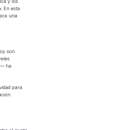
ica y los
. En esta
rece una
hoy son
veles
a— ha
vidad para
ación