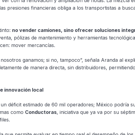
 ver con la renovación y ampliación de flotas. La mezcla en
as presiones financieras obliga a los transportistas a bus
into:
no vender camiones, sino ofrecer soluciones integ
tventa, pólizas de mantenimiento y herramientas tecnológic
acen: mover mercancías.
, nosotros ganamos; si no, tampoco”, señala Aranda al expli
tamente de manera directa, sin distribuidores, permitiend
e innovación local
un déficit estimado de 60 mil operadores; México podría s
gramas como
Conductoras
, iniciativa que ya va por su sépti
iles.
a que permite evaluar en tiempo real el desempeño de los