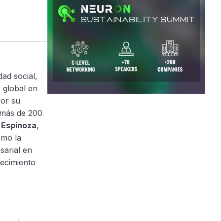
dad social,
 global en
por su
 más de 200
 Espinoza
,
ómo la
arial en
recimiento