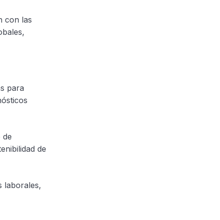
n con las
obales,
as para
ósticos
e de
enibilidad de
 laborales,