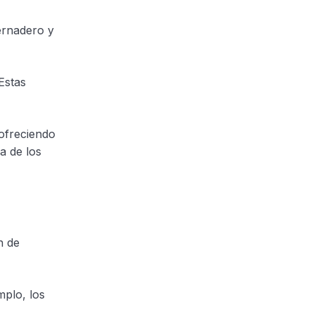
ernadero y
Estas
ofreciendo
a de los
n de
mplo, los