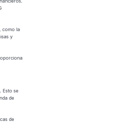
inancieros.
G
, como la
isas y
roporciona
. Esto se
anda de
icas de