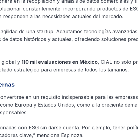
era en la recopilación y análisis de datos comerciales y f
volucionar constantemente, incorporando productos de ES
 responden a las necesidades actuales del mercado.
la agilidad de una startup. Adaptamos tecnologías avanzadas
s de datos históricos y actuales, ofreciendo soluciones prec
l global y
110 mil evaluaciones en México
, CIAL no solo p
aliado estratégico para empresas de todos los tamaños.
ernas
onvertirse en un requisito indispensable para las empresas
ve como Europa y Estados Unidos, como a la creciente dem
esponsables.
ionadas con ESG sin darse cuenta. Por ejemplo, tener polít
dicadores clave,” menciona Espinoza.