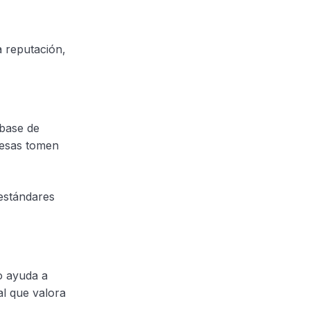
a reputación,
 base de
presas tomen
estándares
o ayuda a
al que valora