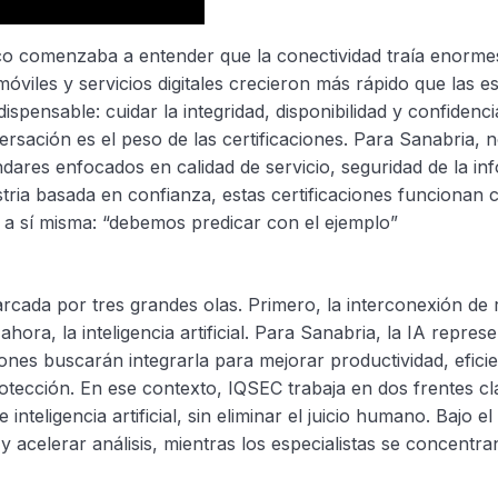
 comenzaba a entender que la conectividad traía enorme
s móviles y servicios digitales crecieron más rápido que las 
pensable: cuidar la integridad, disponibilidad y confidencia
sación es el peso de las certificaciones. Para Sanabria, no
dares enfocados en calidad de servicio, seguridad de la inf
stria basada en confianza, estas certificaciones funcion
a sí misma: “debemos predicar con el ejemplo”
cada por tres grandes olas. Primero, la interconexión de r
y ahora, la inteligencia artificial. Para Sanabria, la IA rep
aciones buscarán integrarla para mejorar productividad, efi
tección. En ese contexto, IQSEC trabaja en dos frentes cla
nteligencia artificial, sin eliminar el juicio humano. Bajo 
celerar análisis, mientras los especialistas se concentran 