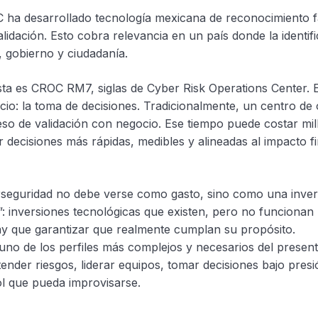
SEC ha desarrollado tecnología mexicana de reconocimiento f
validación. Esto cobra relevancia en un país donde la identi
, gobierno y ciudadanía.
sta es CROC RM7, siglas de Cyber Risk Operations Center. 
io: la toma de decisiones. Tradicionalmente, un centro de
so de validación con negocio. Ese tiempo puede costar mil
 decisiones más rápidas, medibles y alineadas al impacto f
rseguridad no debe verse como gasto, sino como una invers
”: inversiones tecnológicas que existen, pero no funcion
y que garantizar que realmente cumplan su propósito.
uno de los perfiles más complejos y necesarios del presen
ender riesgos, liderar equipos, tomar decisiones bajo presi
ol que pueda improvisarse.