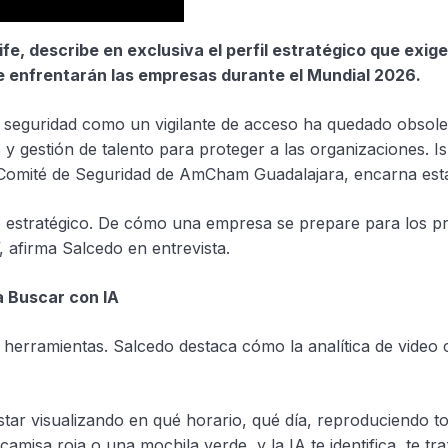
ife, describe en exclusiva el perfil estratégico que ex
ue enfrentarán las empresas durante el Mundial 2026.
e seguridad como un vigilante de acceso ha quedado obsole
bales y gestión de talento para proteger a las organizaciones
l Comité de Seguridad de AmCham Guadalajara, encarna est
no estratégico. De cómo una empresa se prepare para los p
 afirma Salcedo en entrevista.
a Buscar con IA
herramientas. Salcedo destaca cómo la analítica de video co
star visualizando en qué horario, qué día, reproduciendo 
misa roja o una mochila verde, y la IA te identifica, te tr