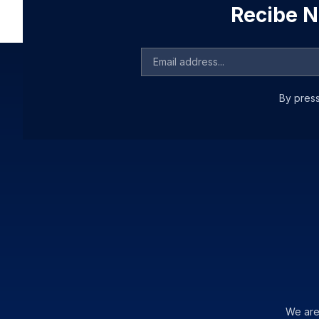
Recibe No
By press
We are